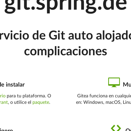
git.sprlng.de
vicio de Git auto alojad
complicaciones
de instalar
Mul
rio
para tu plataforma. O
Gitea funciona en cualqui
rant
, o utilice el
paquete
.
en: Windows, macOS, Linux,