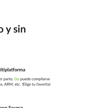
o y sin
tiplatforma
er parte,
Go
puede compilarse
 ARM, etc. !Elige tu favorita!